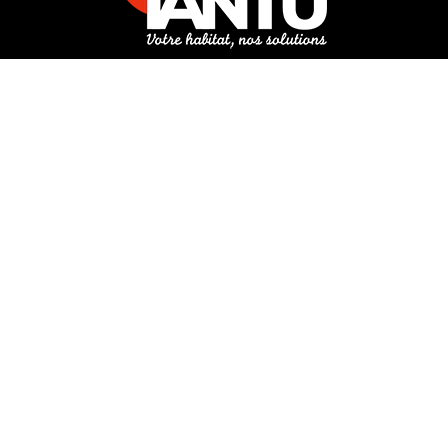
3 rue de Hanau
67350 Val-de-Moder
Du lundi au vendredi
De 8h à 12h et de 14h à 18h
DEMANDER UN DEVIS GRATUIT POUR VOTRE PROJET
INFOS ÉNERGIES RENOUVELABLES
© Tantu 2026
Mentions légales