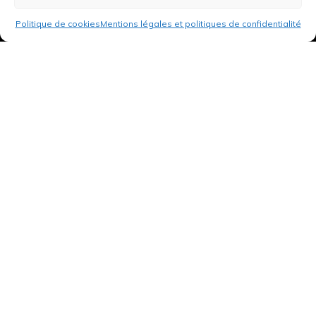
Politique de cookies
Mentions légales et politiques de confidentialité
3 rue de Hanau
67350 Val-de-Moder
Du lundi au vendredi
De 8h à 12h et de 14h à 18h
DEMANDER UN DEVIS GRATUIT POUR VOTRE PROJET
INFOS ÉNERGIES RENOUVELABLES
© Tantu 2026
Mentions légales