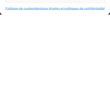
Politique de cookies
Mentions légales et politiques de confidentialité
3 rue de Hanau
67350 Val-de-Moder
Du lundi au vendredi
De 8h à 12h et de 14h à 18h
DEMANDER UN DEVIS GRATUIT POUR VOTRE PROJET
INFOS ÉNERGIES RENOUVELABLES
© Tantu 2026
Mentions légales