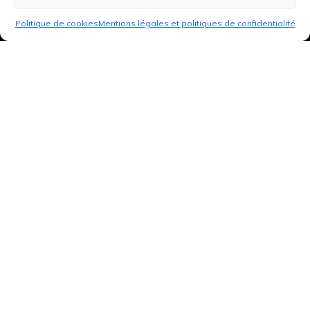
Politique de cookies
Mentions légales et politiques de confidentialité
3 rue de Hanau
67350 Val-de-Moder
Du lundi au vendredi
De 8h à 12h et de 14h à 18h
DEMANDER UN DEVIS GRATUIT POUR VOTRE PROJET
INFOS ÉNERGIES RENOUVELABLES
© Tantu 2026
Mentions légales