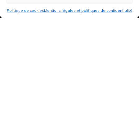
Politique de cookies
Mentions légales et politiques de confidentialité
3 rue de Hanau
67350 Val-de-Moder
Du lundi au vendredi
De 8h à 12h et de 14h à 18h
DEMANDER UN DEVIS GRATUIT POUR VOTRE PROJET
INFOS ÉNERGIES RENOUVELABLES
© Tantu 2026
Mentions légales