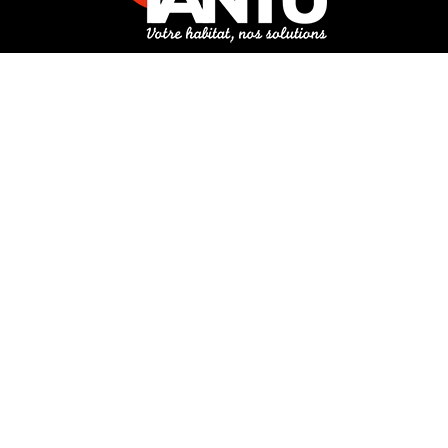
3 rue de Hanau
67350 Val-de-Moder
Du lundi au vendredi
De 8h à 12h et de 14h à 18h
DEMANDER UN DEVIS GRATUIT POUR VOTRE PROJET
INFOS ÉNERGIES RENOUVELABLES
© Tantu 2026
Mentions légales