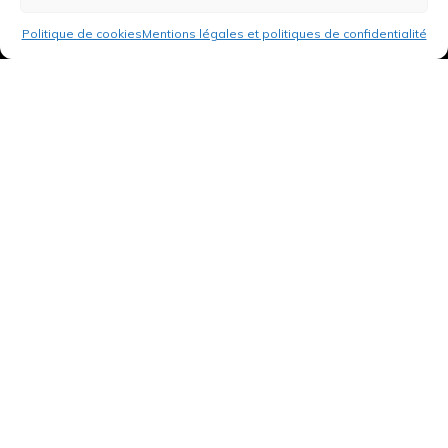
Politique de cookies
Mentions légales et politiques de confidentialité
3 rue de Hanau
67350 Val-de-Moder
Du lundi au vendredi
De 8h à 12h et de 14h à 18h
DEMANDER UN DEVIS GRATUIT POUR VOTRE PROJET
INFOS ÉNERGIES RENOUVELABLES
© Tantu 2026
Mentions légales