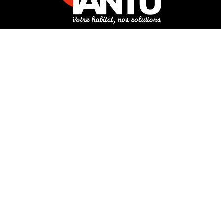
3 rue de Hanau
67350 Val-de-Moder
Du lundi au vendredi
De 8h à 12h et de 14h à 18h
DEMANDER UN DEVIS GRATUIT POUR VOTRE PROJET
INFOS ÉNERGIES RENOUVELABLES
© Tantu 2026
Mentions légales