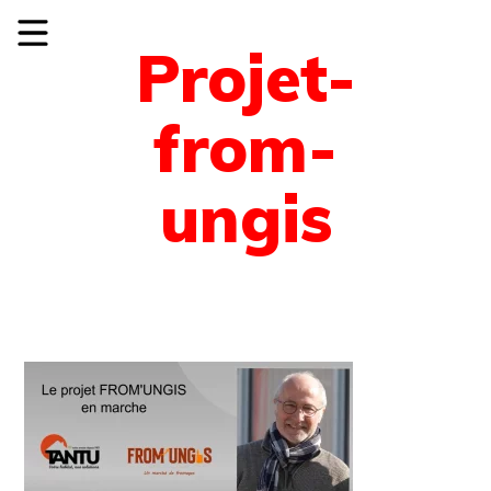
Projet-
from-
ungis