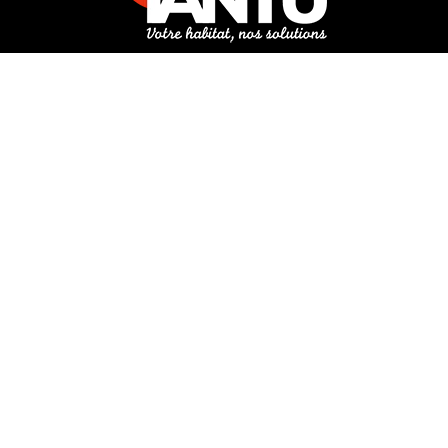
3 rue de Hanau
67350 Val-de-Moder
Du lundi au vendredi
De 8h à 12h et de 14h à 18h
DEMANDER UN DEVIS GRATUIT POUR VOTRE PROJET
INFOS ÉNERGIES RENOUVELABLES
© Tantu 2026
Mentions légales