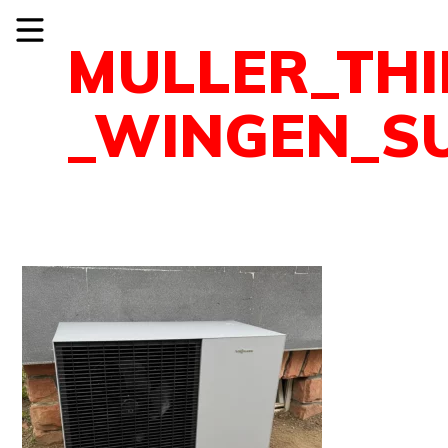
MULLER_TH
_WINGEN_S