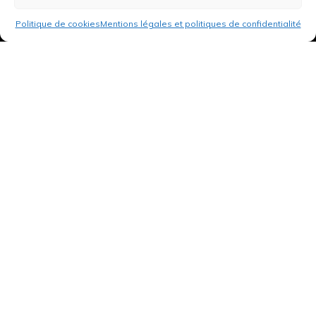
Politique de cookies
Mentions légales et politiques de confidentialité
3 rue de Hanau
67350 Val-de-Moder
Du lundi au vendredi
De 8h à 12h et de 14h à 18h
DEMANDER UN DEVIS GRATUIT POUR VOTRE PROJET
INFOS ÉNERGIES RENOUVELABLES
© Tantu 2026
Mentions légales