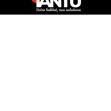
3 rue de Hanau
67350 Val-de-Moder
Du lundi au vendredi
De 8h à 12h et de 14h à 18h
DEMANDER UN DEVIS GRATUIT POUR VOTRE PROJET
INFOS ÉNERGIES RENOUVELABLES
© Tantu 2026
Mentions légales