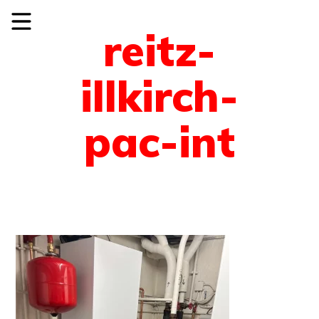
reitz-
illkirch-
pac-int