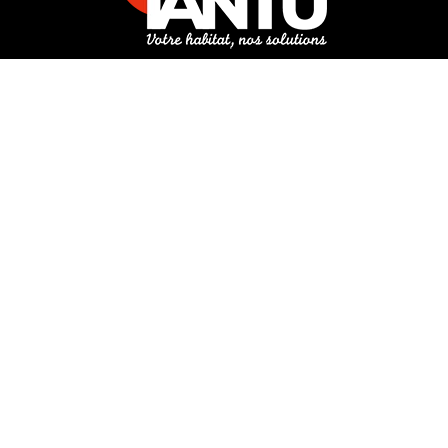
3 rue de Hanau
67350 Val-de-Moder
Du lundi au vendredi
De 8h à 12h et de 14h à 18h
DEMANDER UN DEVIS GRATUIT POUR VOTRE PROJET
INFOS ÉNERGIES RENOUVELABLES
© Tantu 2026
Mentions légales