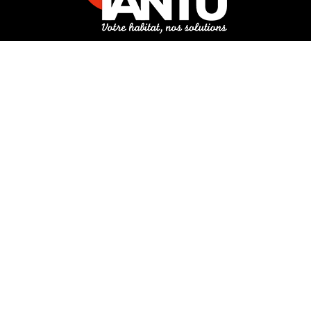
3 rue de Hanau
67350 Val-de-Moder
Du lundi au vendredi
De 8h à 12h et de 14h à 18h
DEMANDER UN DEVIS GRATUIT POUR VOTRE PROJET
INFOS ÉNERGIES RENOUVELABLES
© Tantu 2026
Mentions légales