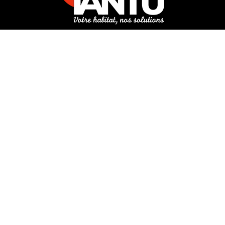
3 rue de Hanau
67350 Val-de-Moder
Du lundi au vendredi
De 8h à 12h et de 14h à 18h
DEMANDER UN DEVIS GRATUIT POUR VOTRE PROJET
INFOS ÉNERGIES RENOUVELABLES
© Tantu 2026
Mentions légales