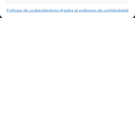
Politique de cookies
Mentions légales et politiques de confidentialité
3 rue de Hanau
67350 Val-de-Moder
Du lundi au vendredi
De 8h à 12h et de 14h à 18h
DEMANDER UN DEVIS GRATUIT POUR VOTRE PROJET
INFOS ÉNERGIES RENOUVELABLES
© Tantu 2026
Mentions légales