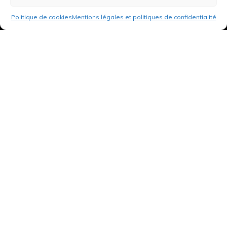
Politique de cookies
Mentions légales et politiques de confidentialité
3 rue de Hanau
67350 Val-de-Moder
Du lundi au vendredi
De 8h à 12h et de 14h à 18h
DEMANDER UN DEVIS GRATUIT POUR VOTRE PROJET
INFOS ÉNERGIES RENOUVELABLES
© Tantu 2026
Mentions légales