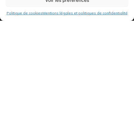
Voir les préférences
Politique de cookies
Mentions légales et politiques de confidentialité
3 rue de Hanau
67350 Val-de-Moder
Du lundi au vendredi
De 8h à 12h et de 14h à 18h
DEMANDER UN DEVIS GRATUIT POUR VOTRE PROJET
INFOS ÉNERGIES RENOUVELABLES
© Tantu 2026
Mentions légales