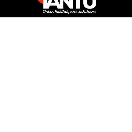
3 rue de Hanau
67350 Val-de-Moder
Du lundi au vendredi
De 8h à 12h et de 14h à 18h
DEMANDER UN DEVIS GRATUIT POUR VOTRE PROJET
INFOS ÉNERGIES RENOUVELABLES
© Tantu 2026
Mentions légales