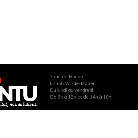
3 rue de Hanau
67350 Val-de-Moder
Du lundi au vendredi
De 8h à 12h et de 14h à 18h
ANDER UN DEVIS
INFOS ÉNERGIES
UIT POUR VOTRE
RENOUVELABLES
PROJET