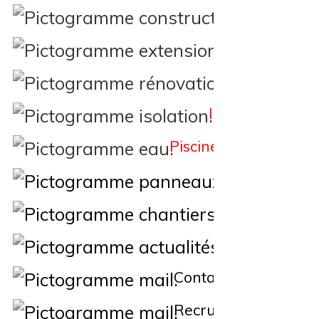
Constructi
Extension
Rénovation
Isolation
Piscine
Éne
Nos Chantiers
Actualités
Contact
Recrutement