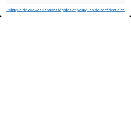
Politique de cookies
Mentions légales et politiques de confidentialité
3 rue de Hanau
67350 Val-de-Moder
Du lundi au vendredi
De 8h à 12h et de 14h à 18h
DEMANDER UN DEVIS GRATUIT POUR VOTRE PROJET
INFOS ÉNERGIES RENOUVELABLES
© Tantu 2026
Mentions légales