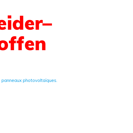
eider–
offen