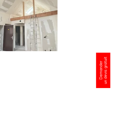
un devis gratuit
Demander