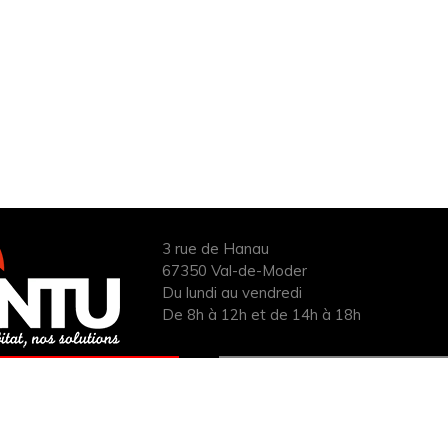
3 rue de Hanau
67350 Val-de-Moder
Du lundi au vendredi
De 8h à 12h et de 14h à 18h
ANDER UN DEVIS
INFOS ÉNERGIES
UIT POUR VOTRE
RENOUVELABLES
PROJET