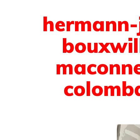
hermann-j
bouxwil
maconne
colomb
 sommes-nous ?