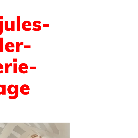
ules-
ler-
rie-
age