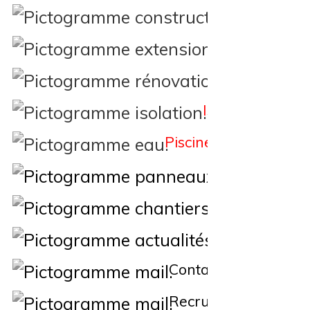
Constructi
Extension
Rénovation
Isolation
Piscine
Éne
Nos Chantiers
Actualités
Contact
Recrutement