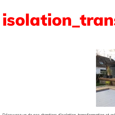
isolation_tra
Découvrez un de nos chantiers d’isolation, transformation et cr