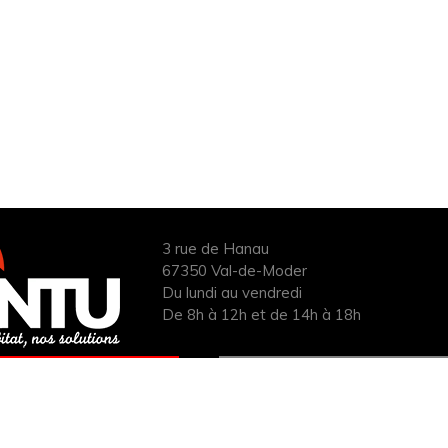
3 rue de Hanau
67350 Val-de-Moder
Du lundi au vendredi
De 8h à 12h et de 14h à 18h
ANDER UN DEVIS
INFOS ÉNERGIES
UIT POUR VOTRE
RENOUVELABLES
PROJET