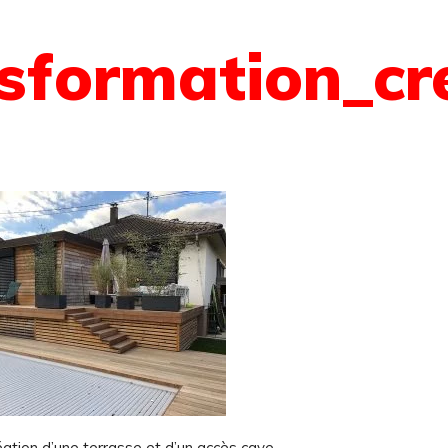
nsformation_cr
éation d’une terrasse et d’un accès cave