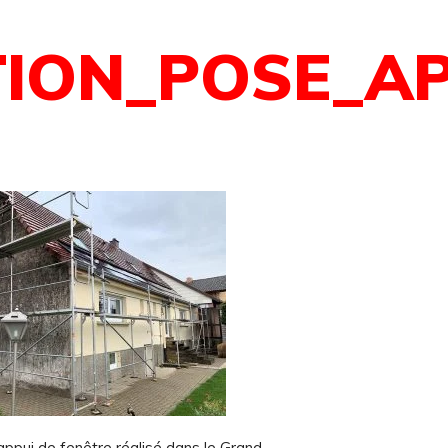
TION_POSE_A
appui de fenêtre réalisé dans le Grand