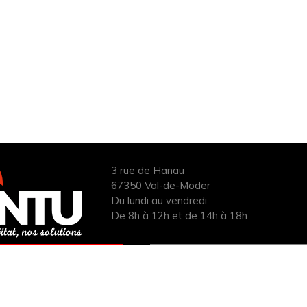
3 rue de Hanau
67350 Val-de-Moder
Du lundi au vendredi
De 8h à 12h et de 14h à 18h
ANDER UN DEVIS
INFOS ÉNERGIES
UIT POUR VOTRE
RENOUVELABLES
PROJET