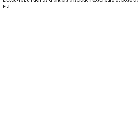
Est.
rgies