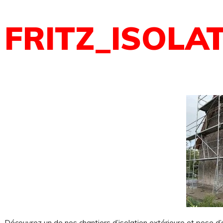
FRITZ_ISOLA
Découvrez un de nos chantiers d’isolation extérieure et pose d’