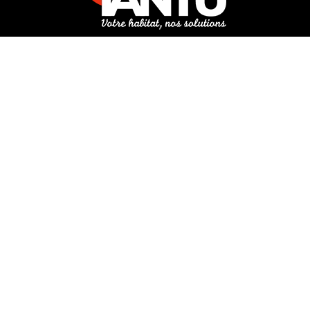
3 rue de Hanau
67350 Val-de-Moder
Du lundi au vendredi
De 8h à 12h et de 14h à 18h
DEMANDER UN DEVIS GRATUIT POUR VOTRE PROJET
INFOS ÉNERGIES RENOUVELABLES
© Tantu 2026
Mentions légales