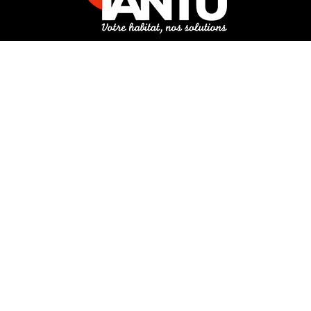
3 rue de Hanau
67350 Val-de-Moder
Du lundi au vendredi
De 8h à 12h et de 14h à 18h
DEMANDER UN DEVIS GRATUIT POUR VOTRE PROJET
INFOS ÉNERGIES RENOUVELABLES
© Tantu 2026
Mentions légales