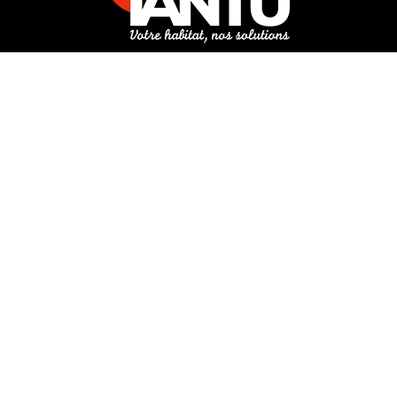
3 rue de Hanau
67350 Val-de-Moder
Du lundi au vendredi
De 8h à 12h et de 14h à 18h
DEMANDER UN DEVIS GRATUIT POUR VOTRE PROJET
INFOS ÉNERGIES RENOUVELABLES
© Tantu 2026
Mentions légales