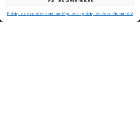
Voir les préférences
Politique de cookies
Mentions légales et politiques de confidentialité
3 rue de Hanau
67350 Val-de-Moder
Du lundi au vendredi
De 8h à 12h et de 14h à 18h
DEMANDER UN DEVIS GRATUIT POUR VOTRE PROJET
INFOS ÉNERGIES RENOUVELABLES
© Tantu 2026
Mentions légales