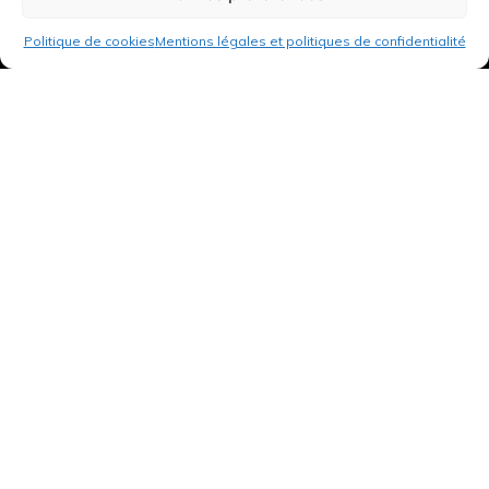
Politique de cookies
Mentions légales et politiques de confidentialité
3 rue de Hanau
67350 Val-de-Moder
Du lundi au vendredi
De 8h à 12h et de 14h à 18h
DEMANDER UN DEVIS GRATUIT POUR VOTRE PROJET
INFOS ÉNERGIES RENOUVELABLES
© Tantu 2026
Mentions légales