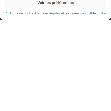
Voir les préférences
Politique de cookies
Mentions légales et politiques de confidentialité
3 rue de Hanau
67350 Val-de-Moder
Du lundi au vendredi
De 8h à 12h et de 14h à 18h
DEMANDER UN DEVIS GRATUIT POUR VOTRE PROJET
INFOS ÉNERGIES RENOUVELABLES