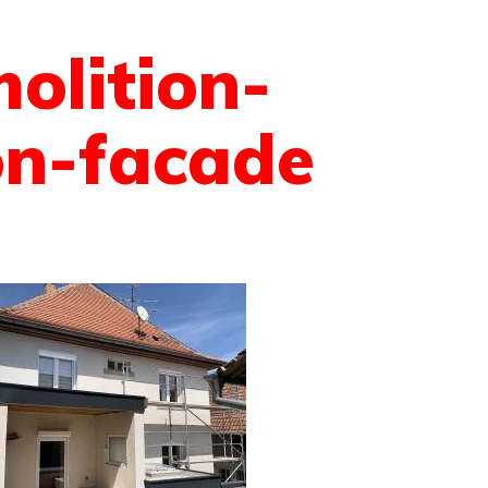
olition-
on-facade