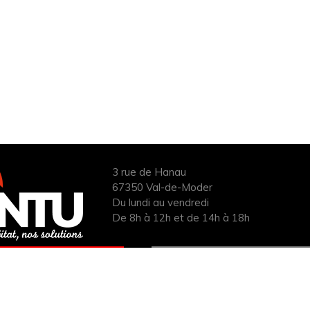
3 rue de Hanau
67350 Val-de-Moder
Du lundi au vendredi
De 8h à 12h et de 14h à 18h
ANDER UN DEVIS
INFOS ÉNERGIES
UIT POUR VOTRE
RENOUVELABLES
PROJET