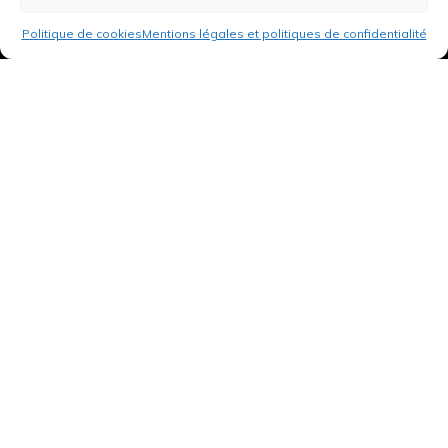
Politique de cookies
Mentions légales et politiques de confidentialité
3 rue de Hanau
67350 Val-de-Moder
Du lundi au vendredi
De 8h à 12h et de 14h à 18h
DEMANDER UN DEVIS GRATUIT POUR VOTRE PROJET
INFOS ÉNERGIES RENOUVELABLES
© Tantu 2026
Mentions légales