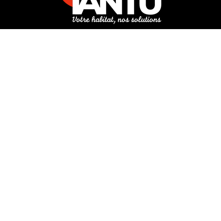
3 rue de Hanau
67350 Val-de-Moder
Du lundi au vendredi
De 8h à 12h et de 14h à 18h
DEMANDER UN DEVIS GRATUIT POUR VOTRE PROJET
INFOS ÉNERGIES RENOUVELABLES
© Tantu 2026
Mentions légales