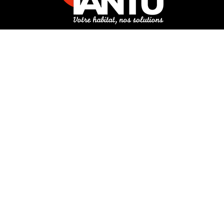
3 rue de Hanau
67350 Val-de-Moder
Du lundi au vendredi
De 8h à 12h et de 14h à 18h
DEMANDER UN DEVIS GRATUIT POUR VOTRE PROJET
INFOS ÉNERGIES RENOUVELABLES
© Tantu 2026
Mentions légales