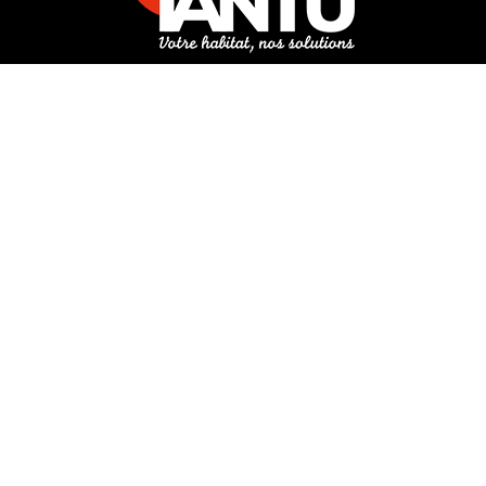
3 rue de Hanau
67350 Val-de-Moder
Du lundi au vendredi
De 8h à 12h et de 14h à 18h
DEMANDER UN DEVIS GRATUIT POUR VOTRE PROJET
INFOS ÉNERGIES RENOUVELABLES
© Tantu 2026
Mentions légales