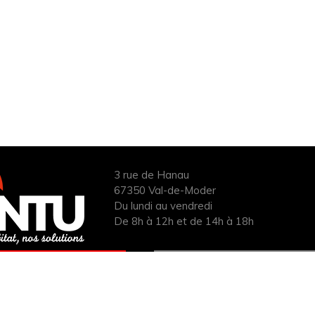
3 rue de Hanau
67350 Val-de-Moder
Du lundi au vendredi
De 8h à 12h et de 14h à 18h
ANDER UN DEVIS
INFOS ÉNERGIES
UIT POUR VOTRE
RENOUVELABLES
PROJET