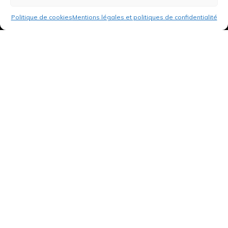
Politique de cookies
Mentions légales et politiques de confidentialité
3 rue de Hanau
67350 Val-de-Moder
Du lundi au vendredi
De 8h à 12h et de 14h à 18h
DEMANDER UN DEVIS GRATUIT POUR VOTRE PROJET
INFOS ÉNERGIES RENOUVELABLES
© Tantu 2026
Mentions légales