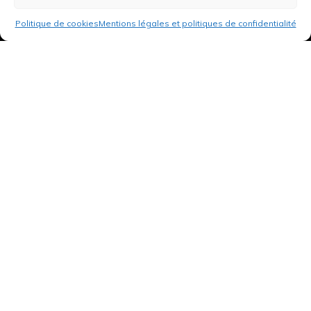
Politique de cookies
Mentions légales et politiques de confidentialité
3 rue de Hanau
67350 Val-de-Moder
Du lundi au vendredi
De 8h à 12h et de 14h à 18h
DEMANDER UN DEVIS GRATUIT POUR VOTRE PROJET
INFOS ÉNERGIES RENOUVELABLES
© Tantu 2026
Mentions légales