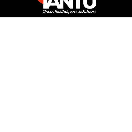
3 rue de Hanau
67350 Val-de-Moder
Du lundi au vendredi
De 8h à 12h et de 14h à 18h
DEMANDER UN DEVIS GRATUIT POUR VOTRE PROJET
INFOS ÉNERGIES RENOUVELABLES
© Tantu 2026
Mentions légales