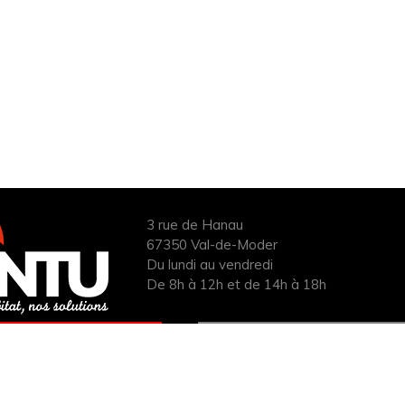
3 rue de Hanau
67350 Val-de-Moder
Du lundi au vendredi
De 8h à 12h et de 14h à 18h
ANDER UN DEVIS
INFOS ÉNERGIES
UIT POUR VOTRE
RENOUVELABLES
PROJET