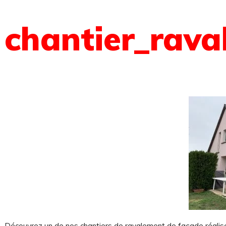
chantier_rav
Découvrez un de nos chantiers de ravalement de façade réalisé