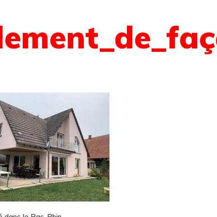
alement_de_fa
 dans le Bas-Rhin.