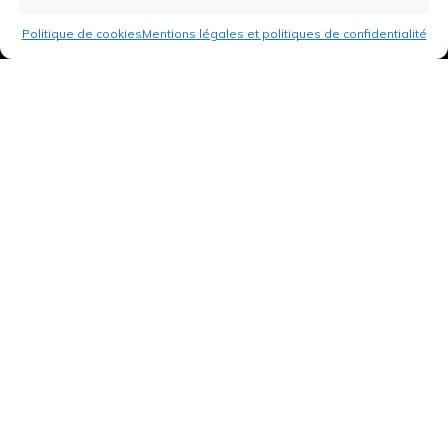
Politique de cookies
Mentions légales et politiques de confidentialité
3 rue de Hanau
67350 Val-de-Moder
Du lundi au vendredi
De 8h à 12h et de 14h à 18h
DEMANDER UN DEVIS GRATUIT POUR VOTRE PROJET
INFOS ÉNERGIES RENOUVELABLES
© Tantu 2026
Mentions légales