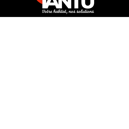
3 rue de Hanau
67350 Val-de-Moder
Du lundi au vendredi
De 8h à 12h et de 14h à 18h
DEMANDER UN DEVIS GRATUIT POUR VOTRE PROJET
INFOS ÉNERGIES RENOUVELABLES
© Tantu 2026
Mentions légales