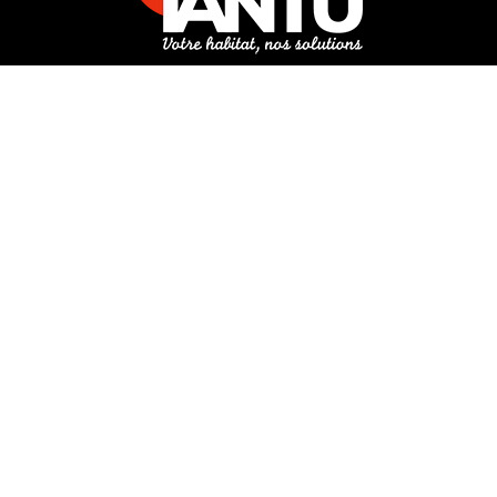
3 rue de Hanau
67350 Val-de-Moder
Du lundi au vendredi
De 8h à 12h et de 14h à 18h
DEMANDER UN DEVIS GRATUIT POUR VOTRE PROJET
INFOS ÉNERGIES RENOUVELABLES
© Tantu 2026
Mentions légales