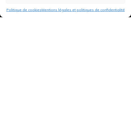
Politique de cookies
Mentions légales et politiques de confidentialité
3 rue de Hanau
67350 Val-de-Moder
Du lundi au vendredi
De 8h à 12h et de 14h à 18h
DEMANDER UN DEVIS GRATUIT POUR VOTRE PROJET
INFOS ÉNERGIES RENOUVELABLES
© Tantu 2026
Mentions légales