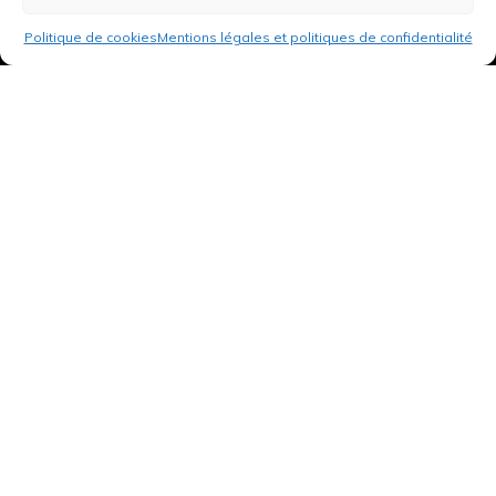
Politique de cookies
Mentions légales et politiques de confidentialité
3 rue de Hanau
67350 Val-de-Moder
Du lundi au vendredi
De 8h à 12h et de 14h à 18h
DEMANDER UN DEVIS GRATUIT POUR VOTRE PROJET
INFOS ÉNERGIES RENOUVELABLES
© Tantu 2026
Mentions légales