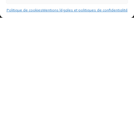
Politique de cookies
Mentions légales et politiques de confidentialité
3 rue de Hanau
67350 Val-de-Moder
Du lundi au vendredi
De 8h à 12h et de 14h à 18h
DEMANDER UN DEVIS GRATUIT POUR VOTRE PROJET
INFOS ÉNERGIES RENOUVELABLES
© Tantu 2026
Mentions légales