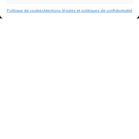
Politique de cookies
Mentions légales et politiques de confidentialité
3 rue de Hanau
67350 Val-de-Moder
Du lundi au vendredi
De 8h à 12h et de 14h à 18h
DEMANDER UN DEVIS GRATUIT POUR VOTRE PROJET
INFOS ÉNERGIES RENOUVELABLES
© Tantu 2026
Mentions légales