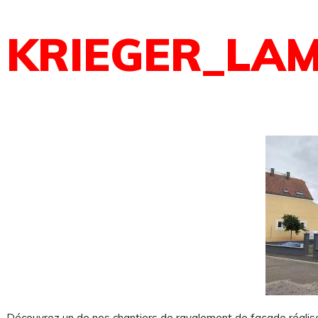
KRIEGER_LA
Découvrez un de nos chantiers de ravalement de façade réali