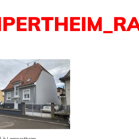
MPERTHEIM_R
sé à Lampertheim.