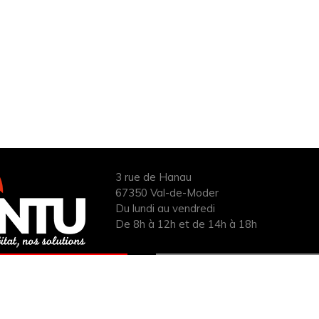
3 rue de Hanau
67350 Val-de-Moder
Du lundi au vendredi
De 8h à 12h et de 14h à 18h
ANDER UN DEVIS
INFOS ÉNERGIES
UIT POUR VOTRE
RENOUVELABLES
PROJET