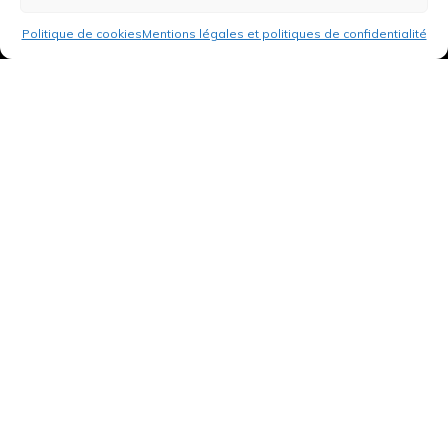
Politique de cookies
Mentions légales et politiques de confidentialité
3 rue de Hanau
67350 Val-de-Moder
Du lundi au vendredi
De 8h à 12h et de 14h à 18h
DEMANDER UN DEVIS GRATUIT POUR VOTRE PROJET
INFOS ÉNERGIES RENOUVELABLES
© Tantu 2026
Mentions légales