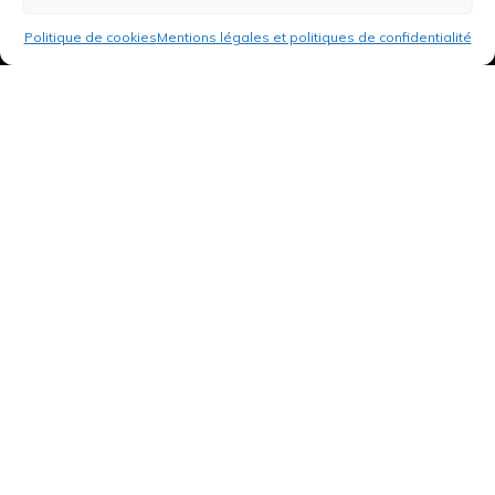
Politique de cookies
Mentions légales et politiques de confidentialité
3 rue de Hanau
67350 Val-de-Moder
Du lundi au vendredi
De 8h à 12h et de 14h à 18h
DEMANDER UN DEVIS GRATUIT POUR VOTRE PROJET
INFOS ÉNERGIES RENOUVELABLES
© Tantu 2026
Mentions légales